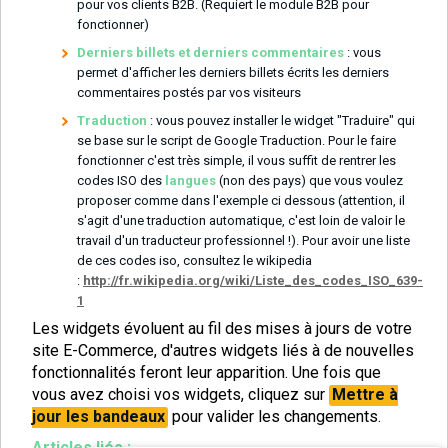
pour vos clients B2B. (Requiert le module B2B pour
fonctionner)
Derniers billets et derniers commentaires
: vous
permet d'afficher les derniers billets écrits les derniers
commentaires postés par vos visiteurs
Traduction
: vous pouvez installer le widget "Traduire" qui
se base sur le script de Google Traduction. Pour le faire
fonctionner c'est très simple, il vous suffit de rentrer les
codes ISO des
langues
(non des pays) que vous voulez
proposer comme dans l'exemple ci dessous (attention, il
s'agit d'une traduction automatique, c'est loin de valoir le
travail d'un traducteur professionnel !). Pour avoir une liste
de ces codes iso, consultez le wikipedia
:
http://fr.wikipedia.org/wiki/Liste_des_codes_ISO_639-
1
Les widgets évoluent au fil des mises à jours de votre
site E-Commerce, d'autres widgets liés à de nouvelles
fonctionnalités feront leur apparition. Une fois que
vous avez choisi vos widgets, cliquez sur
Mettre à
jour les bandeaux
pour valider les changements.
Articles liés :